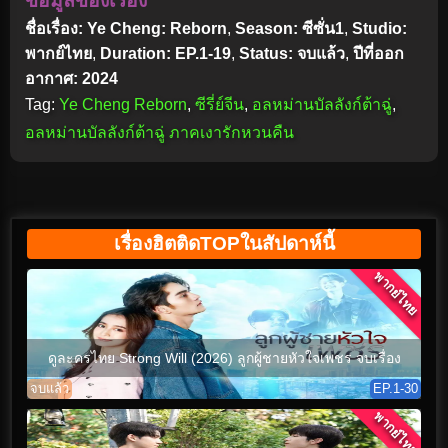
ข้อมูลของเรื่อง
ชื่อเรื่อง: Ye Cheng: Reborn
,
Season: ซีซั่น1
,
Studio:
พากย์ไทย
,
Duration: EP.1-19
,
Status: จบแล้ว
,
ปีที่ออก
อากาศ: 2024
Tag:
Ye Cheng Reborn
,
ซีรี่ย์จีน
,
อลหม่านบัลลังก์ต้าฉู่
,
อลหม่านบัลลังก์ต้าฉู่ ภาคเงารักหวนคืน
เรื่องฮิตติดTOPในสัปดาห์นี้
พากย์ไทย
ดูละครไทย Strong Will (2026) ลูกผู้ชายหัวใจเพชร จบเรื่อง
จบแล้ว
EP.1-30
พากย์ไทย