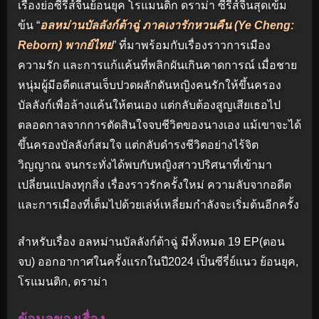
เรื่องย่อซีรีส์จีนย้อนยุค โรแมนติก ดราม่า ซีรีส์จีนสุดเข้ม
ข้น “
อลหม่านบัลลังก์ต้าฉู่ ภาคเงารักหวนคืน (Ye Cheng:
Reborn) พากย์ไทย
” ที่มาพร้อมกับเรื่องราวการเมือง
ความรัก และการแก้แค้นที่พลิกผันเกินคาดการณ์ เมื่อชาย
หนุ่มผู้มีอดีตแสนเจ็บปวดผลักดันหญิงคนรักให้ขึ้นครอง
บัลลังก์เพื่อล้างแค้นให้ตนเอง แต่กลับต้องสูญเสียเธอไป
ตลอดกาลจากการตัดสินใจจบชีวิตของนางเอง แม้เขาจะได้
ขึ้นครองบัลลังก์สมใจ แต่กลับดำรงชีวิตอย่างไร้จิต
วิญญาณ จนกระทั่งได้พบกับหญิงสาวปริศนาที่เข้ามา
เปลี่ยนแปลงทุกสิ่ง เรื่องราวรักครั้งใหม่ ความลับจากอดีต
และการเมืองที่เต็มไปด้วยเล่ห์เหลี่ยมกำลังจะเริ่มต้นอีกครั้ง
สำหรับเรื่อง อลหม่านบัลลังก์ต้าฉู่ มีทั้งหมด 19 EP(ตอน
จบ) ออกอากาศในครั้งแรกในปี2024 เป็นซีรี่ย์แนว ย้อนยุค,
โรแมนติก, ดราม่า