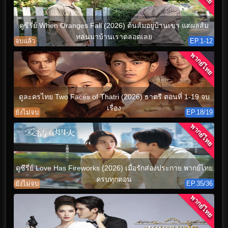
ดูซีรี่ย์ When Oranges Fall (2026) ต้นส้มอยู่บ้านเขา แต่ผลส้ม
หล่นมาบ้านเราตลอดเลย
จบแล้ว
EP.1-12
พากย์ไทย
ดูละครไทย Two Faces of Thatri (2026) ธาตรี ตอนที่ 1-19 จบ
เรื่อง
ยังไม่จบ
EP.18/19
พากย์ไทย
ดูซีรี่ย์ Love Has Fireworks (2026) เมื่อรักส่องประกาย พากย์ไทย
ครบทุกตอน
ยังไม่จบ
EP.35/36
พากย์ไทย