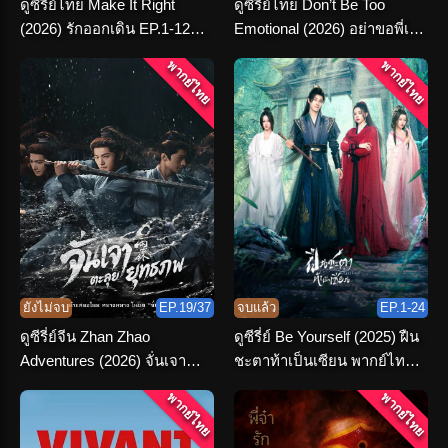
ดูซีรี่ย์ไทย Make It Right
ดูซีรี่ย์ไทย Don’t Be Too
(2026) รักออกเดิน EP.1-12
Emotional (2026) อย่าขอพี่เจน
(เต็มเรื่อง)
ตอนที่ 1-12 จบ
พากย์ไทย
พากย์ไทย
ยังไม่จบ
EP.19/37
จบแล้ว
EP.1-24
ดูซีรี่ย์จีน Zhan Zhao
ดูซีรี่ย์ Be Yourself (2025) ฝืน
Adventures (2026) จั่นเจา
ชะตาท้าเป็นเซียน พากย์ไทย
ตะลุยยุทธภพ พากย์ไทย
เต็มเรื่อง
พากย์ไทย
พากย์ไทย