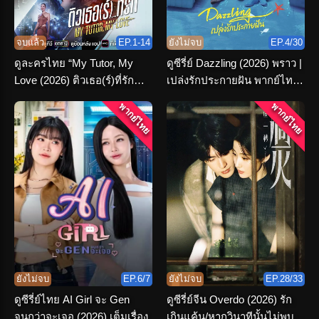
จบแล้ว
EP.1-14
ยังไม่จบ
EP.4/30
ดูละครไทย “My Tutor, My
ดูซีรี่ย์ Dazzling (2026) พราว |
Love (2026) ติวเธอ(ร์)ที่รัก
เปล่งรักประกายฝัน พากย์ไทย
ตอนที่ 1-14 จบ
ตอนที่ 1-30 จบ
พากย์ไทย
พากย์ไทย
ยังไม่จบ
EP.6/7
ยังไม่จบ
EP.28/33
ดูซีรี่ย์ไทย AI Girl จะ Gen
ดูซีรี่ย์จีน Overdo (2026) รัก
จนกว่าจะเจอ (2026) เต็มเรื่อง
เกินแค้น/หากวินาทีนั้นไม่พบ