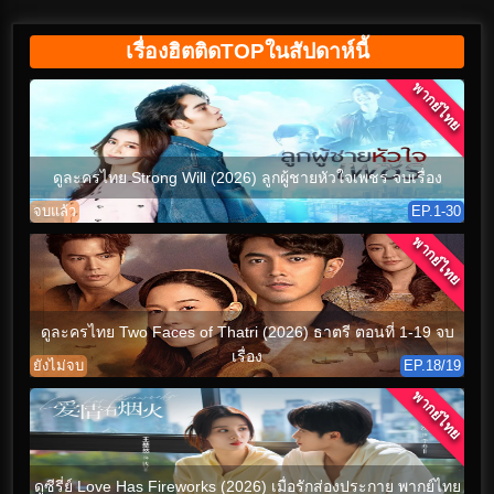
เรื่องฮิตติดTOPในสัปดาห์นี้
พากย์ไทย
ดูละครไทย Strong Will (2026) ลูกผู้ชายหัวใจเพชร จบเรื่อง
จบแล้ว
EP.1-30
พากย์ไทย
ดูละครไทย Two Faces of Thatri (2026) ธาตรี ตอนที่ 1-19 จบ
เรื่อง
ยังไม่จบ
EP.18/19
พากย์ไทย
ดูซีรี่ย์ Love Has Fireworks (2026) เมื่อรักส่องประกาย พากย์ไทย