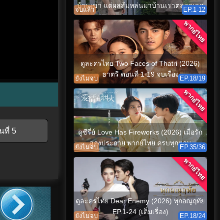
บ้านเขา แต่ผลส้มหล่นมาบ้านเราตลอดเลย
จบแล้ว
EP.1-12
พากย์ไทย
ดูละครไทย Two Faces of Thatri (2026)
ธาตรี ตอนที่ 1-19 จบเรื่อง
ยังไม่จบ
EP.18/19
พากย์ไทย
ที่ 5
ดูซีรี่ย์ Love Has Fireworks (2026) เมื่อรัก
ส่องประกาย พากย์ไทย ครบทุกตอน
ยังไม่จบ
EP.35/36
พากย์ไทย
ดูละครไทย Dear Enemy (2026) ทุกอณูฤทัย
EP.1-24 (เต็มเรื่อง)
ยังไม่จบ
EP.18/24