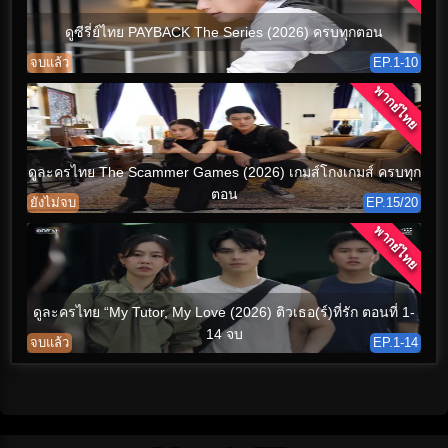
ดูซีรี่ย์ไทย PAYBACK The Series (2026) ครบทุกตอน
จบแล้ว
EP.1-10
พากย์ไทย
ดูละครไทย The Scammer Games (2026) เกมส์โกงเกมส์ ครบทุก
ตอน
ยังไม่จบ
EP.15/20
พากย์ไทย
ดูละครไทย “My Tutor, My Love (2026) ติวเธอ(ร์)ที่รัก ตอนที่ 1-
14 จบ
จบแล้ว
EP.1-14