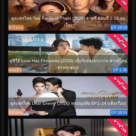
ดูละครไทย Two Faces of Thatri (2026) ธาตรี ตอนที่ 1-19 จบ
เรื่อง
ยังไม่จบ
EP.18/19
พากย์ไทย
ดูซีรี่ย์ Love Has Fireworks (2026) เมื่อรักส่องประกาย พากย์ไทย
ครบทุกตอน
จบแล้ว
EP.1-36
พากย์ไทย
ดูละครไทย Dear Enemy (2026) ทุกอณูฤทัย EP.1-24 (เต็มเรื่อง)
ยังไม่จบ
EP.18/24
พากย์ไทย