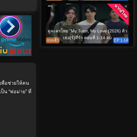
พากย์ไทย
ดูละครไทย “My Tutor, My Love (2026) ติว
เธอ(ร์)ที่รัก ตอนที่ 1-14 จบ
จบแล้ว
EP.1-14
เพื่อช่วยให้คน
 “พ่อม่าย” ที่