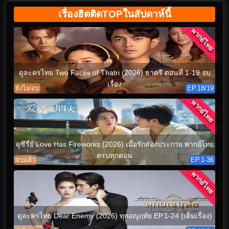
เรื่องฮิตติดTOPในสัปดาห์นี้
พากย์ไทย
ดูละครไทย Two Faces of Thatri (2026) ธาตรี ตอนที่ 1-19 จบ
เรื่อง
ยังไม่จบ
EP.18/19
พากย์ไทย
ดูซีรี่ย์ Love Has Fireworks (2026) เมื่อรักส่องประกาย พากย์ไทย
ครบทุกตอน
จบแล้ว
EP.1-36
พากย์ไทย
ดูละครไทย Dear Enemy (2026) ทุกอณูฤทัย EP.1-24 (เต็มเรื่อง)