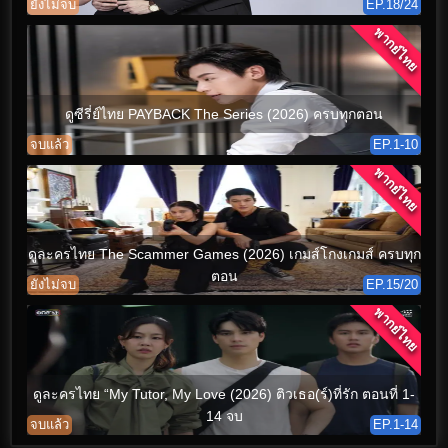
ยังไม่จบ
EP.18/24
พากย์ไทย
ดูซีรี่ย์ไทย PAYBACK The Series (2026) ครบทุกตอน
จบแล้ว
EP.1-10
พากย์ไทย
ดูละครไทย The Scammer Games (2026) เกมส์โกงเกมส์ ครบทุก
ตอน
ยังไม่จบ
EP.15/20
พากย์ไทย
ดูละครไทย “My Tutor, My Love (2026) ติวเธอ(ร์)ที่รัก ตอนที่ 1-
14 จบ
จบแล้ว
EP.1-14