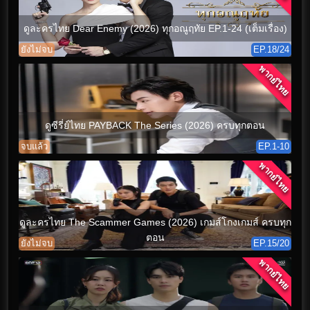
ดูละครไทย Dear Enemy (2026) ทุกอณูฤทัย EP.1-24 (เต็มเรื่อง)
ยังไม่จบ
EP.18/24
พากย์ไทย
ดูซีรี่ย์ไทย PAYBACK The Series (2026) ครบทุกตอน
จบแล้ว
EP.1-10
พากย์ไทย
ดูละครไทย The Scammer Games (2026) เกมส์โกงเกมส์ ครบทุก
ตอน
ยังไม่จบ
EP.15/20
พากย์ไทย