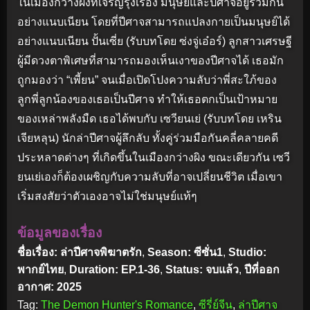
ในเมืองกว่างผิงที่เจริญรุ่งเรือง มนุษย์และปีศาจอยู่ร่วมกัน
อย่างแนบเนียน โดยที่ปีศาจสามารถแปลงกายเป็นมนุษย์ได้
อย่างแนบเนียน ปั้นเซี่ย (รับบทโดย ซ่งจู่เอ๋อร์) ลูกสาวเศรษฐี
ผู้มีดวงตาพิเศษที่สามารถมองเห็นเงาของปีศาจได้ เธอมัก
ถูกมองว่า “เพี้ยน” จนเมื่อเปิดโปงความลับว่าพี่สะใภ้ของ
ลูกพี่ลูกน้องของเธอเป็นปีศาจ ทำให้เธอตกเป็นเป้าหมาย
ของเหล่าพลังมืด เธอได้พบกับ เซวียนเย่ (รับบทโดย เหริน
เจียหลุน) นักล่าปีศาจผู้ลึกลับ ทั้งคู่ร่วมมือกันคลี่คลายคดี
ประหลาดต่างๆ ที่เกิดขึ้นในเมืองกว่างผิง ขณะเดียวกัน เซวี
ยนเย่เองก็ต้องเผชิญกับความลับที่อาจเปลี่ยนชีวิต เมื่อเขา
เริ่มสงสัยว่าตัวเองอาจไม่ใช่มนุษย์แท้ๆ
ข้อมูลของเรื่อง
ชื่อเรื่อง: ล่าปีศาจพิฆาตรัก
,
Season: ซีซั่น1
,
Studio:
พากย์ไทย
,
Duration: EP.1-36
,
Status: จบแล้ว
,
ปีที่ออก
อากาศ: 2025
Tag:
The Demon Hunter's Romance
,
ซีรี่ย์จีน
,
ล่าปีศาจ