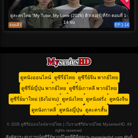
ดูละครไทย “My Tutor, My Love (2026) ติวเธอ(ร์)ที่รัก ตอนที่ 1-
14 จบ
จบแล้ว
EP.1-14
ดูหนังออนไลน์
ดูซีรี่ย์ไทย
ดูซีรี่ย์จีน พากย์ไทย
ดูซีรี่ย์ญี่ปุ่น พากย์ไทย
ดูซีรี่ย์เกาหลี พากย์ไทย
ดูซีรี่ย์มาใหม่ (ยังไม่จบ)
ดูหนังไทย
ดูหนังฝรั่ง
ดูหนังจีน
ดูหนังกาหลี
ดูหนังญี่ปุ่น
ดูละครสั้น
© 2026 ดูซีรี่ย์ออนไลน์พากย์ไทย | เว็บรวมซีรี่ย์พากย์ไทย MyseriesHD. All
rights reserved.
สัมผัสประสบการณ์ดูซีรี่ย์พากย์ไทยที่ดีที่สุดบน myserieshd.com ศูนย์