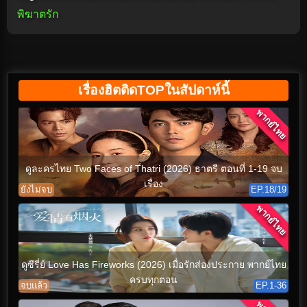
พิฆาตรัก
เรื่องฮิตติดTOPในสัปดาห์นี้
พากย์ไทย
ดูละครไทย Two Faces of Thatri (2026) ธาตรี ตอนที่ 1-19 จบ
เรื่อง
ยังไม่จบ
EP.18/19
พากย์ไทย
ดูซีรี่ย์ Love Has Fireworks (2026) เมื่อรักส่องประกาย พากย์ไทย
ครบทุกตอน
จบแล้ว
EP.1-36