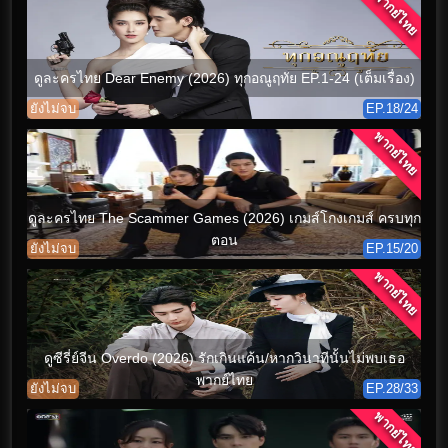
พากย์ไทย
ดูละครไทย Dear Enemy (2026) ทุกอณูฤทัย EP.1-24 (เต็มเรื่อง)
ยังไม่จบ
EP.18/24
พากย์ไทย
ดูละครไทย The Scammer Games (2026) เกมส์โกงเกมส์ ครบทุก
ตอน
ยังไม่จบ
EP.15/20
พากย์ไทย
ดูซีรี่ย์จีน Overdo (2026) รักเกินแค้น/หากวินาทีนั้นไม่พบเธอ
พากย์ไทย
ยังไม่จบ
EP.28/33
พากย์ไทย