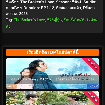
ชื่อเรื่อง: The Broken's Love
,
Season: ซีซั่น1
,
Studio:
พากย์ไทย
,
Duration: EP.1-12
,
Status: จบแล้ว
,
ปีที่ออก
อากาศ: 2025
Tag:
The Broken's Love
,
ซีรี่ย์ญี่ปุ่น
,
รักครั้งใหม่หัวใจห้าม
พัง
เรื่องฮิตติดTOPในสัปดาห์นี้
พากย์ไทย
ดูละครไทย Strong Will (2026) ลูกผู้ชายหัวใจเพชร จบเรื่อง
จบแล้ว
EP.1-30
พากย์ไทย