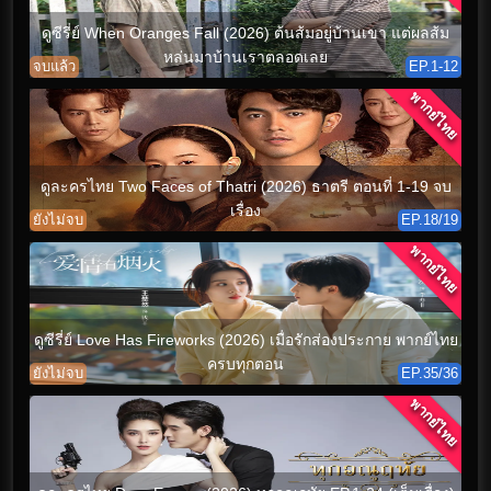
ดูซีรี่ย์ When Oranges Fall (2026) ต้นส้มอยู่บ้านเขา แต่ผลส้ม
หล่นมาบ้านเราตลอดเลย
จบแล้ว
EP.1-12
พากย์ไทย
ดูละครไทย Two Faces of Thatri (2026) ธาตรี ตอนที่ 1-19 จบ
เรื่อง
ยังไม่จบ
EP.18/19
พากย์ไทย
ดูซีรี่ย์ Love Has Fireworks (2026) เมื่อรักส่องประกาย พากย์ไทย
ครบทุกตอน
ยังไม่จบ
EP.35/36
พากย์ไทย