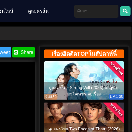
อนไลน์
ดูละครสั้น
weet
Share
เรื่องฮิตติดTOPในสัปดาห์นี้
พากย์ไทย
ดูละครไทย Strong Will (2026) ลูกผู้ชาย
หัวใจเพชร จบเรื่อง
จบแล้ว
EP.1-30
พากย์ไทย
ดูละครไทย Two Faces of Thatri (2026)