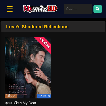
☰
Love’s Shattered Reflections
พากย์ไทย
ยังไม่จบ
EP.19/29
ดูละครไทย My Dear