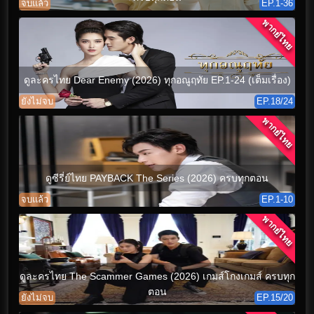
จบแล้ว
EP.1-36
พากย์ไทย
ดูละครไทย Dear Enemy (2026) ทุกอณูฤทัย EP.1-24 (เต็มเรื่อง)
ยังไม่จบ
EP.18/24
พากย์ไทย
ดูซีรี่ย์ไทย PAYBACK The Series (2026) ครบทุกตอน
จบแล้ว
EP.1-10
พากย์ไทย
ดูละครไทย The Scammer Games (2026) เกมส์โกงเกมส์ ครบทุก
ตอน
ยังไม่จบ
EP.15/20