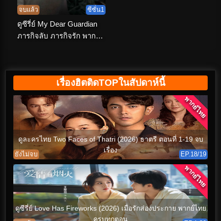
จบแล้ว
ซีซั่น1
ดูซีรี่ย์ My Dear Guardian
ภารกิจลับ ภารกิจรัก พากย์
ไทย (เต็มเรื่อง)
เรื่องฮิตติดTOPในสัปดาห์นี้
พากย์ไทย
ดูละครไทย Two Faces of Thatri (2026) ธาตรี ตอนที่ 1-19 จบ
เรื่อง
ยังไม่จบ
EP.18/19
พากย์ไทย
ดูซีรี่ย์ Love Has Fireworks (2026) เมื่อรักส่องประกาย พากย์ไทย
ครบทุกตอน