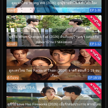
ดูละครไทย Strong Will (2026) ลูกผู้ชายหัวใจเพชร จบเรื่อง
จบแล้ว
EP.1-30
พากย์ไทย
ดูซีรี่ย์ When Oranges Fall (2026) ต้นส้มอยู่บ้านเขา แต่ผลส้ม
หล่นมาบ้านเราตลอดเลย
จบแล้ว
EP.1-12
พากย์ไทย
ดูละครไทย Two Faces of Thatri (2026) ธาตรี ตอนที่ 1-19 จบ
เรื่อง
ยังไม่จบ
EP.18/19
พากย์ไทย
ดูซีรี่ย์ Love Has Fireworks (2026) เมื่อรักส่องประกาย พากย์ไทย