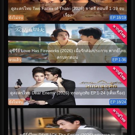
ดูละครไทย Two Faces of Thatri (2026) ธาตรี ตอนที่ 1-19 จบ
เรื่อง
ยังไม่จบ
EP.18/19
พากย์ไทย
ดูซีรี่ย์ Love Has Fireworks (2026) เมื่อรักส่องประกาย พากย์ไทย
ครบทุกตอน
จบแล้ว
EP.1-36
พากย์ไทย
ดูละครไทย Dear Enemy (2026) ทุกอณูฤทัย EP.1-24 (เต็มเรื่อง)
ยังไม่จบ
EP.18/24
พากย์ไทย