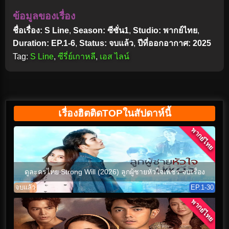
ข้อมูลของเรื่อง
ชื่อเรื่อง: S Line
,
Season: ซีซั่น1
,
Studio: พากย์ไทย
,
Duration: EP.1-6
,
Status: จบแล้ว
,
ปีที่ออกอากาศ: 2025
Tag:
S Line
,
ซีรี่ย์เกาหลี
,
เอส ไลน์
เรื่องฮิตติดTOPในสัปดาห์นี้
พากย์ไทย
ดูละครไทย Strong Will (2026) ลูกผู้ชายหัวใจเพชร จบเรื่อง
จบแล้ว
EP.1-30
พากย์ไทย