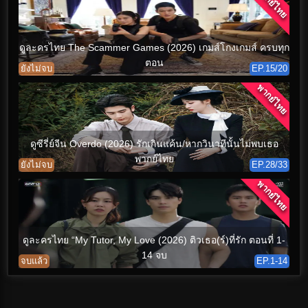
พากย์ไทย
ดูละครไทย The Scammer Games (2026) เกมส์โกงเกมส์ ครบทุก
ตอน
ยังไม่จบ
EP.15/20
พากย์ไทย
ดูซีรี่ย์จีน Overdo (2026) รักเกินแค้น/หากวินาทีนั้นไม่พบเธอ
พากย์ไทย
ยังไม่จบ
EP.28/33
พากย์ไทย
ดูละครไทย “My Tutor, My Love (2026) ติวเธอ(ร์)ที่รัก ตอนที่ 1-
14 จบ
จบแล้ว
EP.1-14