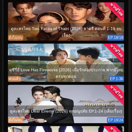
พากย์ไทย
ดูละครไทย Two Faces of Thatri (2026) ธาตรี ตอนที่ 1-19 จบ
เรื่อง
ยังไม่จบ
EP.18/19
พากย์ไทย
ดูซีรี่ย์ Love Has Fireworks (2026) เมื่อรักส่องประกาย พากย์ไทย
ครบทุกตอน
จบแล้ว
EP.1-36
พากย์ไทย
ดูละครไทย Dear Enemy (2026) ทุกอณูฤทัย EP.1-24 (เต็มเรื่อง)
ยังไม่จบ
EP.18/24