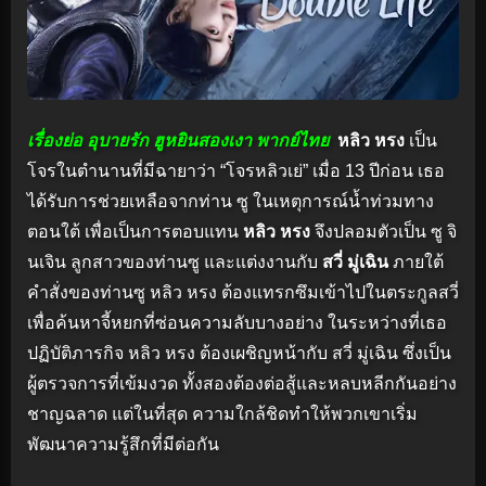
เรื่องย่อ อุบายรัก ฮูหยินสองเงา พากย์ไทย
หลิว หรง
เป็น
โจรในตำนานที่มีฉายาว่า “โจรหลิวเย่” เมื่อ 13 ปีก่อน เธอ
ได้รับการช่วยเหลือจากท่าน ซู ในเหตุการณ์น้ำท่วมทาง
ตอนใต้ เพื่อเป็นการตอบแทน
หลิว หรง
จึงปลอมตัวเป็น ซู จิ
นเจิน ลูกสาวของท่านซู และแต่งงานกับ
สวี่ มู่เฉิน
ภายใต้
คำสั่งของท่านซู หลิว หรง ต้องแทรกซึมเข้าไปในตระกูลสวี่
เพื่อค้นหาจี้หยกที่ซ่อนความลับบางอย่าง ในระหว่างที่เธอ
ปฏิบัติภารกิจ หลิว หรง ต้องเผชิญหน้ากับ สวี่ มู่เฉิน ซึ่งเป็น
ผู้ตรวจการที่เข้มงวด ทั้งสองต้องต่อสู้และหลบหลีกกันอย่าง
ชาญฉลาด แต่ในที่สุด ความใกล้ชิดทำให้พวกเขาเริ่ม
พัฒนาความรู้สึกที่มีต่อกัน