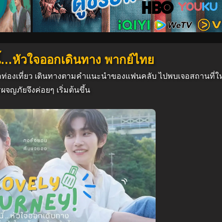
ปนี้…หัวใจออกเดินทาง พากย์ไทย
นักท่องเที่ยว เดินทางตามคำแนะนำของแฟนคลับ ไปพบเจอสถานที่ให
ญภัยจึงค่อยๆ เริ่มต้นขึ้น