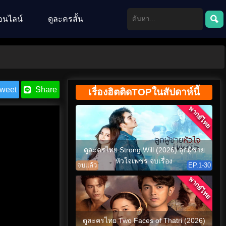
อนไลน์
ดูละครสั้น
weet
Share
เรื่องฮิตติดTOPในสัปดาห์นี้
พากย์ไทย
ดูละครไทย Strong Will (2026) ลูกผู้ชาย
หัวใจเพชร จบเรื่อง
จบแล้ว
EP.1-30
พากย์ไทย
ดูละครไทย Two Faces of Thatri (2026)