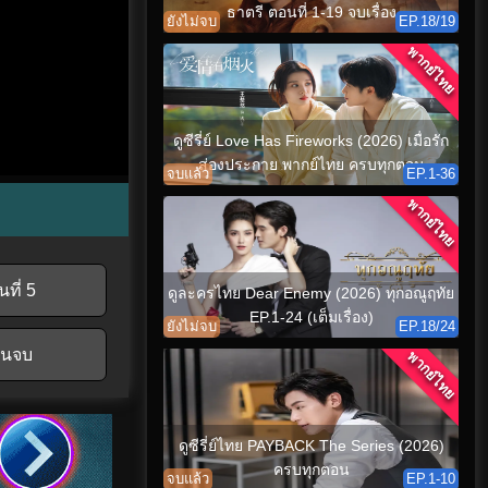
ธาตรี ตอนที่ 1-19 จบเรื่อง
ยังไม่จบ
EP.18/19
พากย์ไทย
ดูซีรี่ย์ Love Has Fireworks (2026) เมื่อรัก
ส่องประกาย พากย์ไทย ครบทุกตอน
จบแล้ว
EP.1-36
พากย์ไทย
ที่ 5
ดูละครไทย Dear Enemy (2026) ทุกอณูฤทัย
EP.1-24 (เต็มเรื่อง)
ยังไม่จบ
EP.18/24
อนจบ
พากย์ไทย
ดูซีรี่ย์ไทย PAYBACK The Series (2026)
ครบทุกตอน
จบแล้ว
EP.1-10