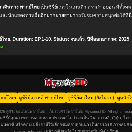
อกเดินทาง พากย์ไทย
เป็นซีรี่ย์แนวโรแมนติก ดราม่า อบอุ่น มีทั้งห
ละนักแสดงท่านอื่นอีกมากมายสามารถรับชมความสนุกต่อได้ที่นี่
ย์ไทย
,
Duration: EP.1-10
,
Status: จบแล้ว
,
ปีที่ออกอากาศ: 2025
าง
น พากย์ไทย
ดูซีรี่ย์เกาหลี พากย์ไทย
ดูซีรี่ย์มาใหม่ (ยังไม่จบ)
ดูหนัง
26 ดูซีรี่ย์ออนไลน์พากย์ไทย | เว็บรวมซีรี่ย์พากย์ไทย MyseriesHD. All rights rese
์รวมซีรี่ย์คุณภาพจากหลากหลายประเทศ ไม่ว่าจะเป็น จีน, เกาหลี, ญี่ปุ่น,
น, แฟนตาซี หรือคอมเมดี้ เรามีให้เลือกชมครบทุกแนว เต็มอรรถรส ภาพคมชัด
myserieshd.com แล้วเพลิดเพลินไปกับความบันเทิงไม่รู้จบ!