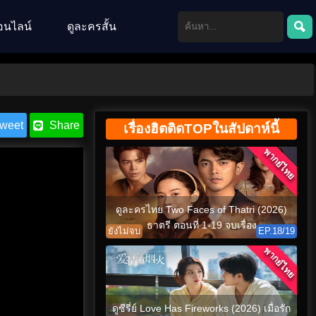
อนไลน์
ดูละครสั้น
weet
Share
เรื่องฮิตติดTOPในสัปดาห์นี้
พากย์ไทย
ดูละครไทย Two Faces of Thatri (2026)
ธาตรี ตอนที่ 1-19 จบเรื่อง
ยังไม่จบ
EP.18/19
พากย์ไทย
ดูซีรี่ย์ Love Has Fireworks (2026) เมื่อรัก