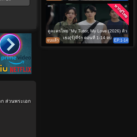
พากย์ไทย
ดูละครไทย “My Tutor, My Love (2026) ติว
เธอ(ร์)ที่รัก ตอนที่ 1-14 จบ
จบแล้ว
EP.1-14
อก ส่วนพระเอก