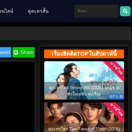
อนไลน์
ดูละครสั้น
weet
Share
เรื่องฮิตติดTOPในสัปดาห์นี้
พากย์ไทย
ดูละครไทย Strong Will (2026) ลูกผู้ชาย
หัวใจเพชร จบเรื่อง
จบแล้ว
EP.1-30
พากย์ไทย
ดูละครไทย Two Faces of Thatri (2026)