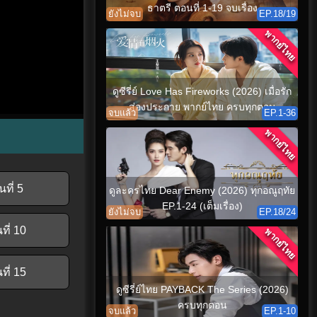
ธาตรี ตอนที่ 1-19 จบเรื่อง
ยังไม่จบ
EP.18/19
พากย์ไทย
ดูซีรี่ย์ Love Has Fireworks (2026) เมื่อรัก
ส่องประกาย พากย์ไทย ครบทุกตอน
จบแล้ว
EP.1-36
พากย์ไทย
ที่ 5
ดูละครไทย Dear Enemy (2026) ทุกอณูฤทัย
EP.1-24 (เต็มเรื่อง)
ยังไม่จบ
EP.18/24
ที่ 10
พากย์ไทย
ที่ 15
ดูซีรี่ย์ไทย PAYBACK The Series (2026)
ครบทุกตอน
จบแล้ว
EP.1-10