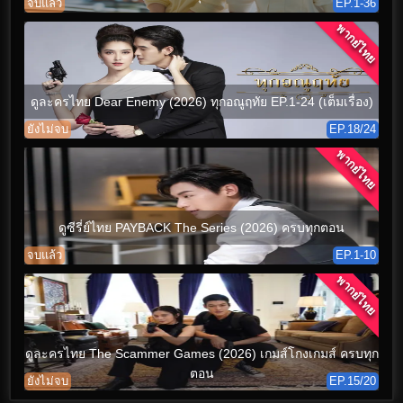
จบแล้ว
EP.1-36
พากย์ไทย
ดูละครไทย Dear Enemy (2026) ทุกอณูฤทัย EP.1-24 (เต็มเรื่อง)
ยังไม่จบ
EP.18/24
พากย์ไทย
ดูซีรี่ย์ไทย PAYBACK The Series (2026) ครบทุกตอน
จบแล้ว
EP.1-10
พากย์ไทย
ดูละครไทย The Scammer Games (2026) เกมส์โกงเกมส์ ครบทุก
ตอน
ยังไม่จบ
EP.15/20