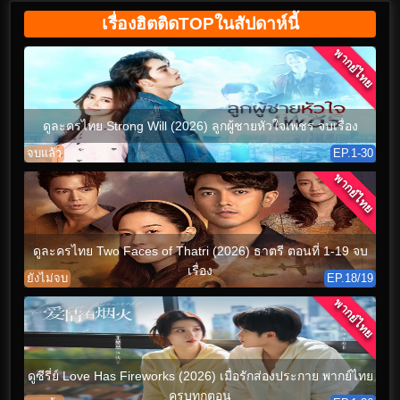
เรื่องฮิตติดTOPในสัปดาห์นี้
พากย์ไทย
ดูละครไทย Strong Will (2026) ลูกผู้ชายหัวใจเพชร จบเรื่อง
จบแล้ว
EP.1-30
พากย์ไทย
ดูละครไทย Two Faces of Thatri (2026) ธาตรี ตอนที่ 1-19 จบ
เรื่อง
ยังไม่จบ
EP.18/19
พากย์ไทย
ดูซีรี่ย์ Love Has Fireworks (2026) เมื่อรักส่องประกาย พากย์ไทย
ครบทุกตอน