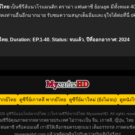
ย์ไทย
เป็นซีรีส์แนวโรแมนติก ดราม่า แฟนตาซี ย้อนยุค มีทั้งหมด 
ดงท่านอื่นอีกมากมาย รับชมความสนุกเต็มอิ่มและจุใจได้ต่อที่นี่ 
์ไทย
,
Duration: EP.1-40
,
Status: จบแล้ว
,
ปีที่ออกอากาศ: 2024
น พากย์ไทย
ดูซีรี่ย์เกาหลี พากย์ไทย
ดูซีรี่ย์มาใหม่ (ยังไม่จบ)
ดูหนัง
26 ดูซีรี่ย์ออนไลน์พากย์ไทย | เว็บรวมซีรี่ย์พากย์ไทย MyseriesHD. All rights rese
์รวมซีรี่ย์คุณภาพจากหลากหลายประเทศ ไม่ว่าจะเป็น จีน, เกาหลี, ญี่ปุ่น,
น, แฟนตาซี หรือคอมเมดี้ เรามีให้เลือกชมครบทุกแนว เต็มอรรถรส ภาพคมชัด
myserieshd.com แล้วเพลิดเพลินไปกับความบันเทิงไม่รู้จบ!