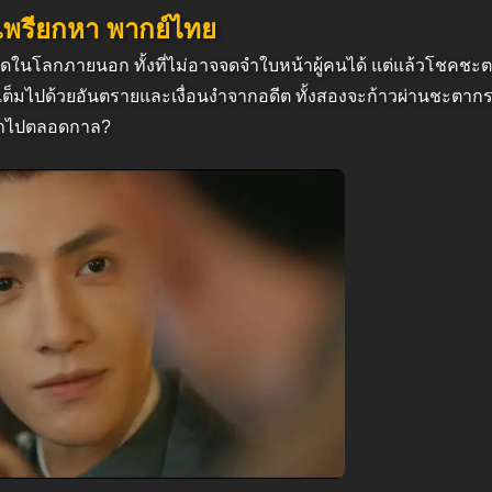
ใจเพรียกหา พากย์ไทย
วิตรอดในโลกภายนอก ทั้งที่ไม่อาจจดจำใบหน้าผู้คนได้ แต่แล้วโชคช
เต็มไปด้วยอันตรายและเงื่อนงำจากอดีต ทั้งสองจะก้าวผ่านชะตากร
กเขาไปตลอดกาล?