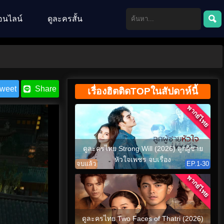
อนไลน์
ดูละครสั้น
weet
Share
เรื่องฮิตติดTOPในสัปดาห์นี้
พากย์ไทย
ดูละครไทย Strong Will (2026) ลูกผู้ชาย
หัวใจเพชร จบเรื่อง
จบแล้ว
EP.1-30
พากย์ไทย
ดูละครไทย Two Faces of Thatri (2026)