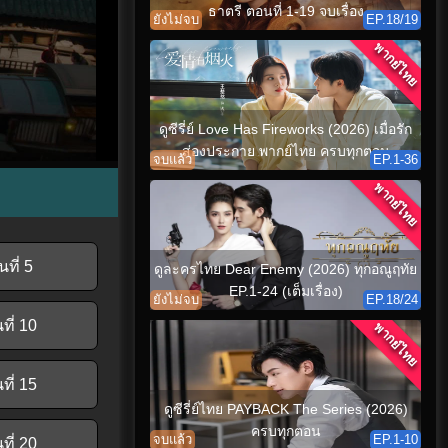
ธาตรี ตอนที่ 1-19 จบเรื่อง
ยังไม่จบ
EP.18/19
พากย์ไทย
ดูซีรี่ย์ Love Has Fireworks (2026) เมื่อรัก
ส่องประกาย พากย์ไทย ครบทุกตอน
จบแล้ว
EP.1-36
พากย์ไทย
ที่ 5
ดูละครไทย Dear Enemy (2026) ทุกอณูฤทัย
EP.1-24 (เต็มเรื่อง)
ยังไม่จบ
EP.18/24
ที่ 10
พากย์ไทย
ที่ 15
ดูซีรี่ย์ไทย PAYBACK The Series (2026)
ครบทุกตอน
จบแล้ว
EP.1-10
ที่ 20