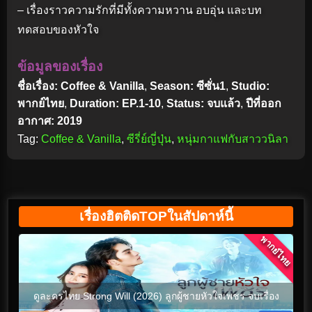
– เรื่องราวความรักที่มีทั้งความหวาน อบอุ่น และบท
ทดสอบของหัวใจ
ข้อมูลของเรื่อง
ชื่อเรื่อง: Coffee & Vanilla
,
Season: ซีซั่น1
,
Studio:
พากย์ไทย
,
Duration: EP.1-10
,
Status: จบแล้ว
,
ปีที่ออก
อากาศ: 2019
Tag:
Coffee & Vanilla
,
ซีรี่ย์ญี่ปุ่น
,
หนุ่มกาแฟกับสาววนิลา
เรื่องฮิตติดTOPในสัปดาห์นี้
พากย์ไทย
ดูละครไทย Strong Will (2026) ลูกผู้ชายหัวใจเพชร จบเรื่อง