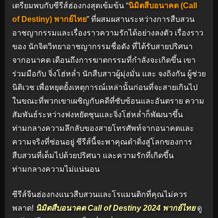
เตรียมพบกับซีรีส์ฮ่องกงสุดเข้มข้น “
นิมิตสืบอนาคต (Call
of Destiny) พากย์ไทย
” ที่ผสมผสานระหว่างการสืบสวน
อาชญากรรมและเรื่องราวความรักได้อย่างลงตัว เรื่องราว
ของ นักจิตวิทยาอาชญากรรมชื่อดัง ที่ได้รับสายปริศนา
จากอนาคต เตือนถึงการฆาตกรรมที่กำลังจะเกิดขึ้น เขา
ร่วมมือกับ จิ่งโฮ่หล่ำ นักสืบสาวผู้มุ่งมั่น และ จงถิงกัน ผู้ช่วย
นิติเวช เพื่อหยุดยั้งเหตุการณ์เหล่านั้นก่อนที่จะสายเกินไป​
ในขณะที่พวกเขาเผชิญกับคดีที่ซับซ้อนและอันตราย ความ
สัมพันธ์ระหว่างฟงหยัตชุนและจิ่งโฮ่หล่ำก็พัฒนาขึ้น
ท่ามกลางความลึกลับของสายโทรศัพท์จากอนาคตและ
ความจริงที่ซ่อนอยู่ ซีรีส์นี้จะพาคุณดำดิ่งสู่โลกของการ
สืบสวนที่เต็มไปด้วยปริศนา และความรักที่เกิดขึ้น
ท่ามกลางความไม่แน่นอน
ซีรีส์จีนฮ่องกงแนวสืบสวนและโรแมนติกที่คุณไม่ควร
พลาด!
นิมิตสืบอนาคต Call of Destiny 2024 พากย์ไทย
ดู