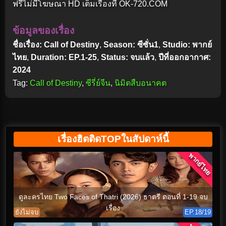
ฟรีไม่มีโฆษณา HD เต็มเรื่องที่ OK-720.COM
ข้อมูลของเรื่อง
ชื่อเรื่อง: Call of Destiny
,
Season: ซีซั่น1
,
Studio: พากย์
ไทย
,
Duration: EP.1-25
,
Status: จบแล้ว
,
ปีที่ออกอากาศ:
2024
Tag:
Call of Destiny
,
ซีรี่ย์จีน
,
นิมิตสืบอนาคต
เรื่องฮิตติดTOPในสัปดาห์นี้
พากย์ไทย
ดูละครไทย Two Faces of Thatri (2026) ธาตรี ตอนที่ 1-19 จบ
เรื่อง
ยังไม่จบ
EP.18/19