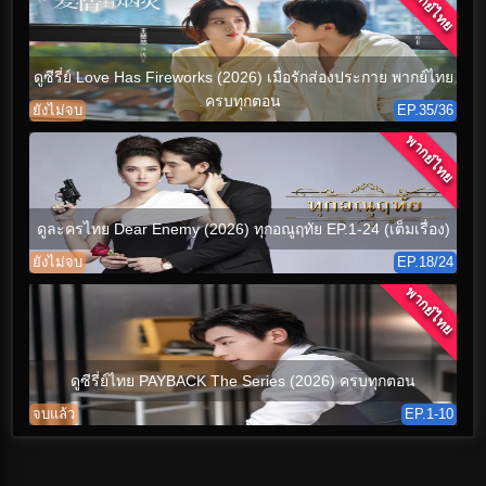
พากย์ไทย
ดูซีรี่ย์ Love Has Fireworks (2026) เมื่อรักส่องประกาย พากย์ไทย
ครบทุกตอน
ยังไม่จบ
EP.35/36
พากย์ไทย
ดูละครไทย Dear Enemy (2026) ทุกอณูฤทัย EP.1-24 (เต็มเรื่อง)
ยังไม่จบ
EP.18/24
พากย์ไทย
ดูซีรี่ย์ไทย PAYBACK The Series (2026) ครบทุกตอน
จบแล้ว
EP.1-10