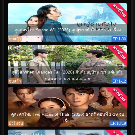
พากย์ไทย
ดูละครไทย Strong Will (2026) ลูกผู้ชายหัวใจเพชร จบเรื่อง
จบแล้ว
EP.1-30
พากย์ไทย
ดูซีรี่ย์ When Oranges Fall (2026) ต้นส้มอยู่บ้านเขา แต่ผลส้ม
หล่นมาบ้านเราตลอดเลย
จบแล้ว
EP.1-12
พากย์ไทย
ดูละครไทย Two Faces of Thatri (2026) ธาตรี ตอนที่ 1-19 จบ
เรื่อง
ยังไม่จบ
EP.18/19