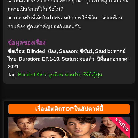
🔹 เส้นแบ่งระหว่างอดีตและปัจจุบัน – จูบแรกที่ถูกทิ้งไว้ จะ
กลายเป็นรักแท้ได้หรือไม่?
🔹 ความรักที่เติบโตไปพร้อมกับการใช้ชีวิต – จากเพื่อน
ร่วมห้อง สู่คนสำคัญของกันและกัน
ข้อมูลของเรื่อง
ชื่อเรื่อง: Blinded Kiss
,
Season: ซีซั่น1
,
Studio: พากย์
ไทย
,
Duration: EP.1-10
,
Status: จบแล้ว
,
ปีที่ออกอากาศ:
2021
Tag:
Blinded Kiss
,
จูบร้อน หวนรัก
,
ซีรี่ย์ญี่ปุ่น
เรื่องฮิตติดTOPในสัปดาห์นี้
พากย์ไทย