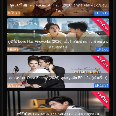
ดูละครไทย Two Faces of Thatri (2026) ธาตรี ตอนที่ 1-19 จบ
เรื่อง
ยังไม่จบ
EP.18/19
พากย์ไทย
ดูซีรี่ย์ Love Has Fireworks (2026) เมื่อรักส่องประกาย พากย์ไทย
ครบทุกตอน
จบแล้ว
EP.1-36
พากย์ไทย
ดูละครไทย Dear Enemy (2026) ทุกอณูฤทัย EP.1-24 (เต็มเรื่อง)
ยังไม่จบ
EP.18/24
พากย์ไทย
ดูซีรี่ย์ไทย PAYBACK The Series (2026) ครบทุกตอน