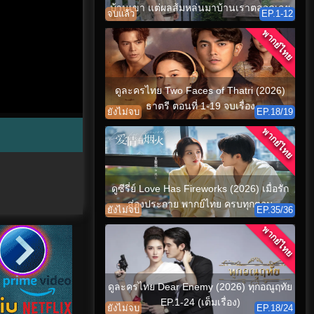
บ้านเขา แต่ผลส้มหล่นมาบ้านเราตลอดเลย
จบแล้ว
EP.1-12
พากย์ไทย
ดูละครไทย Two Faces of Thatri (2026)
ธาตรี ตอนที่ 1-19 จบเรื่อง
ยังไม่จบ
EP.18/19
พากย์ไทย
ดูซีรี่ย์ Love Has Fireworks (2026) เมื่อรัก
ส่องประกาย พากย์ไทย ครบทุกตอน
ยังไม่จบ
EP.35/36
พากย์ไทย
ดูละครไทย Dear Enemy (2026) ทุกอณูฤทัย
EP.1-24 (เต็มเรื่อง)
ยังไม่จบ
EP.18/24