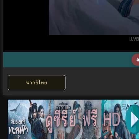
ส
พากย์ไทย