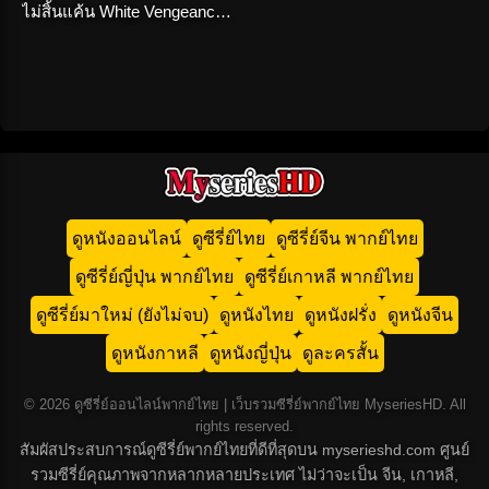
ไม่สิ้นแค้น White Vengeance
พากย์ไทย
ดูหนังออนไลน์
ดูซีรี่ย์ไทย
ดูซีรี่ย์จีน พากย์ไทย
ดูซีรี่ย์ญี่ปุ่น พากย์ไทย
ดูซีรี่ย์เกาหลี พากย์ไทย
ดูซีรี่ย์มาใหม่ (ยังไม่จบ)
ดูหนังไทย
ดูหนังฝรั่ง
ดูหนังจีน
ดูหนังกาหลี
ดูหนังญี่ปุ่น
ดูละครสั้น
© 2026 ดูซีรี่ย์ออนไลน์พากย์ไทย | เว็บรวมซีรี่ย์พากย์ไทย MyseriesHD. All
rights reserved.
สัมผัสประสบการณ์ดูซีรี่ย์พากย์ไทยที่ดีที่สุดบน myserieshd.com ศูนย์
รวมซีรี่ย์คุณภาพจากหลากหลายประเทศ ไม่ว่าจะเป็น จีน, เกาหลี,