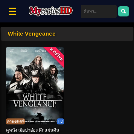
☰
White Vengeance
พากย์ไทย
ภาพยนตร์
HD
ดูหนัง ฌ้อปาอ๋อง ศึกแผ่นดิน