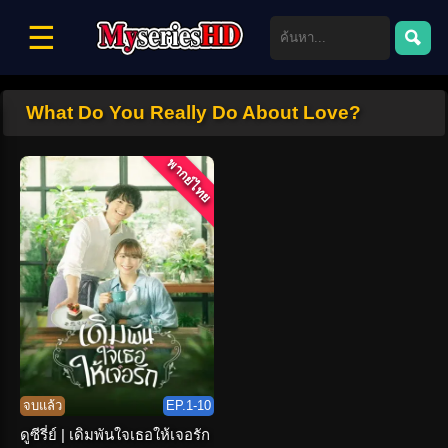
☰
What Do You Really Do About Love?
พากย์ไทย
จบแล้ว
EP.1-10
ดูซีรี่ย์ | เดิมพันใจเธอให้เจอรัก