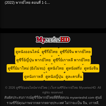
(2022) พากย์ไทย ตอนที่ 1-10
(เต็มเรื่อง)
ดูหนังออนไลน์
ดูซีรี่ย์ไทย
ดูซีรี่ย์จีน พากย์ไทย
ดูซีรี่ย์ญี่ปุ่น พากย์ไทย
ดูซีรี่ย์เกาหลี พากย์ไทย
ดูซีรี่ย์มาใหม่ (ยังไม่จบ)
ดูหนังไทย
ดูหนังฝรั่ง
ดูหนังจีน
ดูหนังกาหลี
ดูหนังญี่ปุ่น
ดูละครสั้น
© 2026 ดูซีรี่ย์ออนไลน์พากย์ไทย | เว็บรวมซีรี่ย์พากย์ไทย MyseriesHD. All
rights reserved.
สัมผัสประสบการณ์ดูซีรี่ย์พากย์ไทยที่ดีที่สุดบน myserieshd.com ศูนย์
รวมซีรี่ย์คุณภาพจากหลากหลายประเทศ ไม่ว่าจะเป็น จีน, เกาหลี,