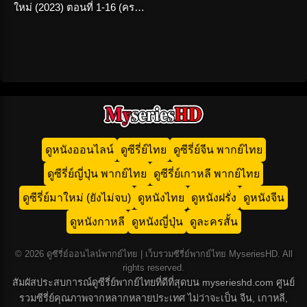
ใหม่ (2023) ตอนที่ 1-16 (ครบ
ทุกตอน)
ดูหนังออนไลน์
ดูซีรี่ย์ไทย
ดูซีรี่ย์จีน พากย์ไทย
ดูซีรี่ย์ญี่ปุ่น พากย์ไทย
ดูซีรี่ย์เกาหลี พากย์ไทย
ดูซีรี่ย์มาใหม่ (ยังไม่จบ)
ดูหนังไทย
ดูหนังฝรั่ง
ดูหนังจีน
ดูหนังกาหลี
ดูหนังญี่ปุ่น
ดูละครสั้น
© 2026 ดูซีรี่ย์ออนไลน์พากย์ไทย | เว็บรวมซีรี่ย์พากย์ไทย MyseriesHD. All
rights reserved.
สัมผัสประสบการณ์ดูซีรี่ย์พากย์ไทยที่ดีที่สุดบน myserieshd.com ศูนย์
รวมซีรี่ย์คุณภาพจากหลากหลายประเทศ ไม่ว่าจะเป็น จีน, เกาหลี,