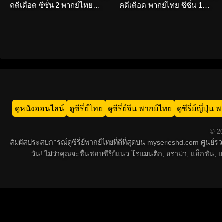
คดีเดือด ซีซั่น 2 พากย์ไทย
คดีเดือด พากย์ไทย ซีซั่น 1
(เต็มเรื่อง)
(เต็มเรื่อง)
ดูหนังออนไลน์
ดูซีรี่ย์ไทย
ดูซีรี่ย์จีน พากย์ไทย
ดูซีรี่ย์ญี่ปุ่
© 20
สัมผัสประสบการณ์ดูซีรี่ย์พากย์ไทยที่ดีที่สุดบน myserieshd.com ศูนย
วัน! ไม่ว่าคุณจะชื่นชอบซีรี่ย์แนว โรแมนติก, ดราม่า, แอ็กชั