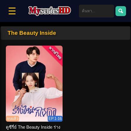
☰
The Beauty Inside
พากย์ไทย
จบแล้ว
EP.1-16
ดูซีรี่ย์ The Beauty Inside ร่าง