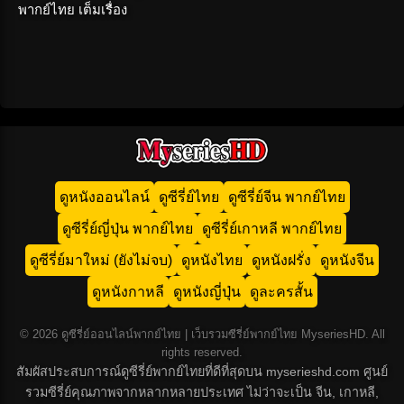
พากย์ไทย เต็มเรื่อง
ดูหนังออนไลน์
ดูซีรี่ย์ไทย
ดูซีรี่ย์จีน พากย์ไทย
ดูซีรี่ย์ญี่ปุ่น พากย์ไทย
ดูซีรี่ย์เกาหลี พากย์ไทย
ดูซีรี่ย์มาใหม่ (ยังไม่จบ)
ดูหนังไทย
ดูหนังฝรั่ง
ดูหนังจีน
ดูหนังกาหลี
ดูหนังญี่ปุ่น
ดูละครสั้น
© 2026 ดูซีรี่ย์ออนไลน์พากย์ไทย | เว็บรวมซีรี่ย์พากย์ไทย MyseriesHD. All
rights reserved.
สัมผัสประสบการณ์ดูซีรี่ย์พากย์ไทยที่ดีที่สุดบน myserieshd.com ศูนย์
รวมซีรี่ย์คุณภาพจากหลากหลายประเทศ ไม่ว่าจะเป็น จีน, เกาหลี,