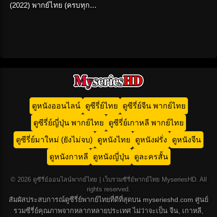
(2022) พากย์ไทย (ครบทุก
ตอน)
ดูหนังออนไลน์
ดูซีรี่ย์ไทย
ดูซีรี่ย์จีน พากย์ไทย
ดูซีรี่ย์ญี่ปุ่น พากย์ไทย
ดูซีรี่ย์เกาหลี พากย์ไทย
ดูซีรี่ย์มาใหม่ (ยังไม่จบ)
ดูหนังไทย
ดูหนังฝรั่ง
ดูหนังจีน
ดูหนังกาหลี
ดูหนังญี่ปุ่น
ดูละครสั้น
© 2026 ดูซีรี่ย์ออนไลน์พากย์ไทย | เว็บรวมซีรี่ย์พากย์ไทย MyseriesHD. All
rights reserved.
สัมผัสประสบการณ์ดูซีรี่ย์พากย์ไทยที่ดีที่สุดบน myserieshd.com ศูนย์
รวมซีรี่ย์คุณภาพจากหลากหลายประเทศ ไม่ว่าจะเป็น จีน, เกาหลี,