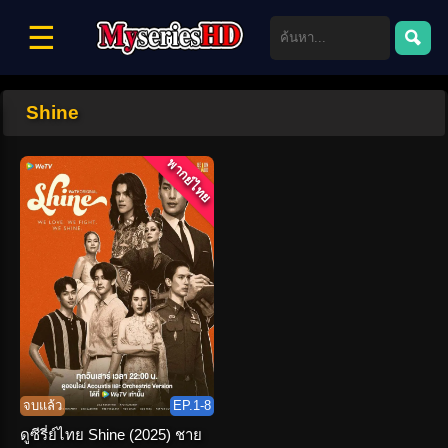
☰
Shine
พากย์ไทย
จบแล้ว
EP.1-8
ดูซีรี่ย์ไทย Shine (2025) ชาย