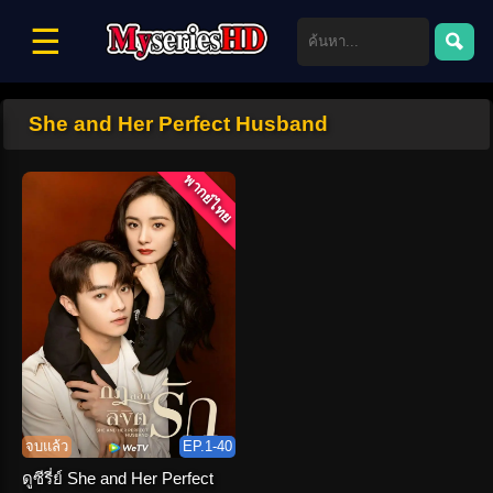
☰
She and Her Perfect Husband
พากย์ไทย
จบแล้ว
EP.1-40
ดูซีรี่ย์ She and Her Perfect