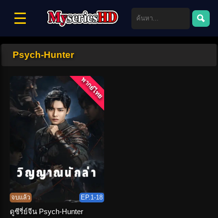
☰
Psych-Hunter
พากย์ไทย
จบแล้ว
EP.1-18
ดูซีรี่ย์จีน Psych-Hunter