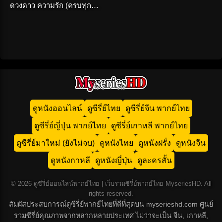
ดวงดาว ความรัก (ครบทุก
ตอน)
ดูหนังออนไลน์
ดูซีรี่ย์ไทย
ดูซีรี่ย์จีน พากย์ไทย
ดูซีรี่ย์ญี่ปุ่น พากย์ไทย
ดูซีรี่ย์เกาหลี พากย์ไทย
ดูซีรี่ย์มาใหม่ (ยังไม่จบ)
ดูหนังไทย
ดูหนังฝรั่ง
ดูหนังจีน
ดูหนังกาหลี
ดูหนังญี่ปุ่น
ดูละครสั้น
© 2026 ดูซีรี่ย์ออนไลน์พากย์ไทย | เว็บรวมซีรี่ย์พากย์ไทย MyseriesHD. All
rights reserved.
สัมผัสประสบการณ์ดูซีรี่ย์พากย์ไทยที่ดีที่สุดบน myserieshd.com ศูนย์
รวมซีรี่ย์คุณภาพจากหลากหลายประเทศ ไม่ว่าจะเป็น จีน, เกาหลี,