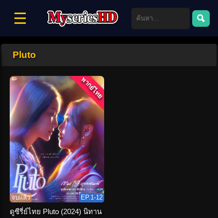
☰
Pluto
พากย์ไทย
จบแล้ว
EP.1-12
ดูซีรี่ย์ไทย Pluto (2024) นิทาน