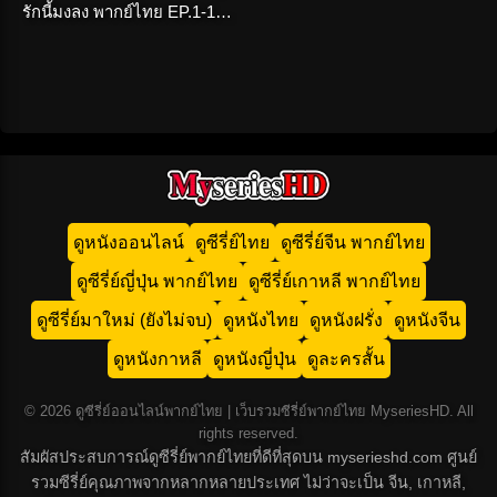
รักนี้มงลง พากย์ไทย EP.1-12
(END)
ดูหนังออนไลน์
ดูซีรี่ย์ไทย
ดูซีรี่ย์จีน พากย์ไทย
ดูซีรี่ย์ญี่ปุ่น พากย์ไทย
ดูซีรี่ย์เกาหลี พากย์ไทย
ดูซีรี่ย์มาใหม่ (ยังไม่จบ)
ดูหนังไทย
ดูหนังฝรั่ง
ดูหนังจีน
ดูหนังกาหลี
ดูหนังญี่ปุ่น
ดูละครสั้น
© 2026 ดูซีรี่ย์ออนไลน์พากย์ไทย | เว็บรวมซีรี่ย์พากย์ไทย MyseriesHD. All
rights reserved.
สัมผัสประสบการณ์ดูซีรี่ย์พากย์ไทยที่ดีที่สุดบน myserieshd.com ศูนย์
รวมซีรี่ย์คุณภาพจากหลากหลายประเทศ ไม่ว่าจะเป็น จีน, เกาหลี,