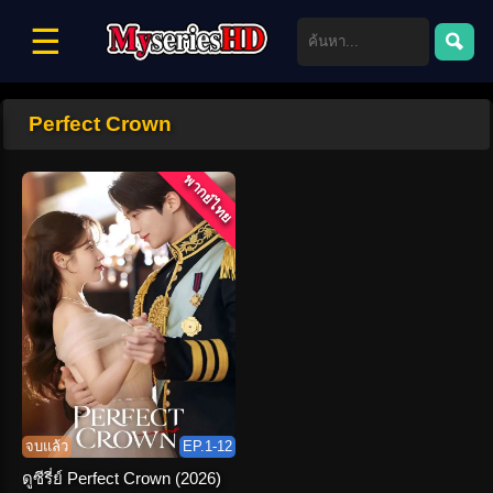
☰
Perfect Crown
พากย์ไทย
จบแล้ว
EP.1-12
ดูซีรี่ย์ Perfect Crown (2026)