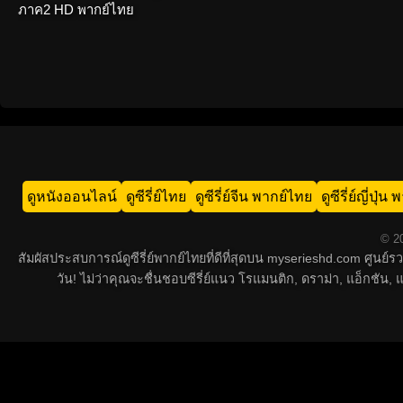
ภาค2 HD พากย์ไทย
ดูหนังออนไลน์
ดูซีรี่ย์ไทย
ดูซีรี่ย์จีน พากย์ไทย
ดูซีรี่ย์ญี่ปุ่
© 20
สัมผัสประสบการณ์ดูซีรี่ย์พากย์ไทยที่ดีที่สุดบน myserieshd.com ศูนย
วัน! ไม่ว่าคุณจะชื่นชอบซีรี่ย์แนว โรแมนติก, ดราม่า, แอ็กชั