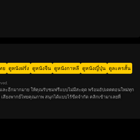
ไทย
ดูหนังฝรั่ง
ดูหนังจีน
ดูหนังกาหลี
ดูหนังญี่ปุ่น
ดูละครสั้น
rved.
 ไทย และอีกมากมาย ให้คุณรับชมฟรีแบบไม่มีสะดุด พร้อมอัปเดตตอนใหม่ทุก
 เสียงพากย์ไทยคุณภาพ สนุกได้แบบไร้ขีดจำกัด คลิกเข้ามาเลยที่