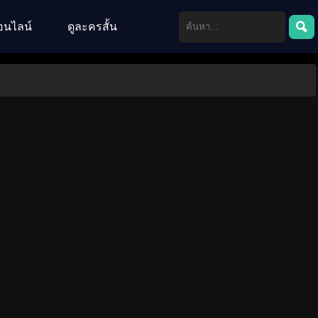
อนไลน์
ดูละครสั้น