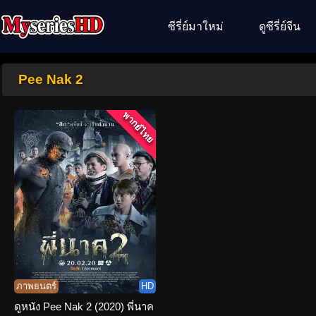
ซีรี่ย์มาใหม่
ดูซีรี่ย์จีน
Pee Nak 2
พากย์ไทย
ภาพยนตร์
HD
ดูหนัง Pee Nak 2 (2020) พี่นาค