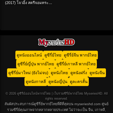
(2017) โจวอิ๋ง สตรีจอมทระนง
พากย์ไทย
ดูหนังออนไลน์
ดูซีรี่ย์ไทย
ดูซีรี่ย์จีน พากย์ไทย
ดูซีรี่ย์ญี่ปุ่น พากย์ไทย
ดูซีรี่ย์เกาหลี พากย์ไทย
ดูซีรี่ย์มาใหม่ (ยังไม่จบ)
ดูหนังไทย
ดูหนังฝรั่ง
ดูหนังจีน
ดูหนังกาหลี
ดูหนังญี่ปุ่น
ดูละครสั้น
© 2026 ดูซีรี่ย์ออนไลน์พากย์ไทย | เว็บรวมซีรี่ย์พากย์ไทย MyseriesHD. All
rights reserved.
สัมผัสประสบการณ์ดูซีรี่ย์พากย์ไทยที่ดีที่สุดบน myserieshd.com ศูนย์
รวมซีรี่ย์คุณภาพจากหลากหลายประเทศ ไม่ว่าจะเป็น จีน, เกาหลี,