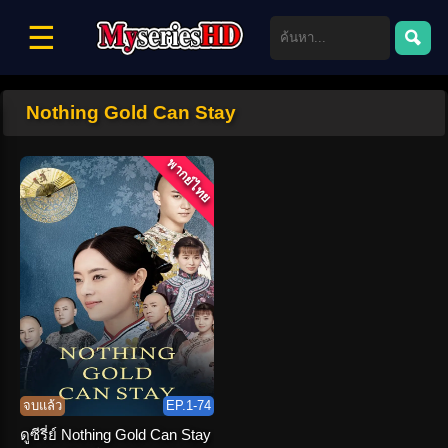
☰
Nothing Gold Can Stay
พากย์ไทย
จบแล้ว
EP.1-74
ดูซีรี่ย์ Nothing Gold Can Stay