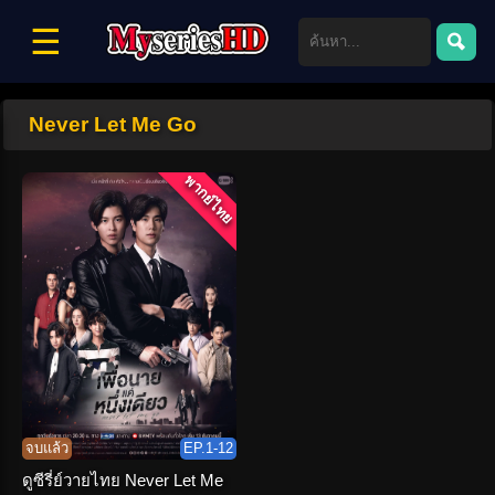
☰
Never Let Me Go
พากย์ไทย
จบแล้ว
EP.1-12
ดูซีรี่ย์วายไทย Never Let Me