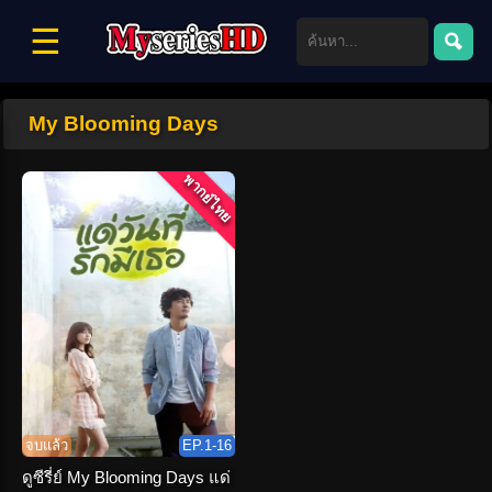
☰
My Blooming Days
พากย์ไทย
จบแล้ว
EP.1-16
ดูซีรี่ย์ My Blooming Days แด่