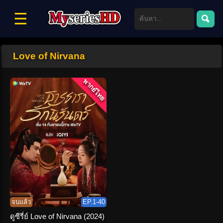
☰
Love of Nirvana
พากย์ไทย
จบแล้ว
EP.1-40
ดูซีรี่ย์ Love of Nirvana (2024)