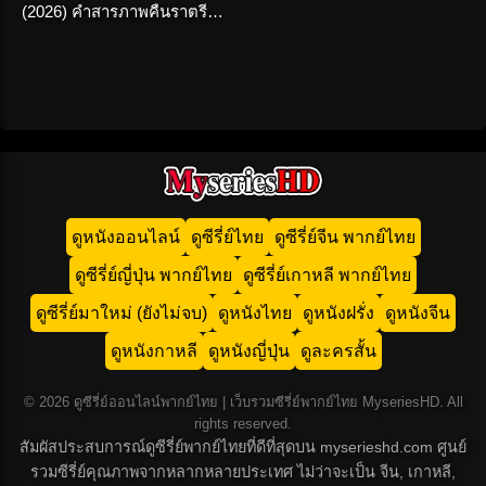
(2026) คำสารภาพคืนราตรี
พากย์ไทย จบ
ดูหนังออนไลน์
ดูซีรี่ย์ไทย
ดูซีรี่ย์จีน พากย์ไทย
ดูซีรี่ย์ญี่ปุ่น พากย์ไทย
ดูซีรี่ย์เกาหลี พากย์ไทย
ดูซีรี่ย์มาใหม่ (ยังไม่จบ)
ดูหนังไทย
ดูหนังฝรั่ง
ดูหนังจีน
ดูหนังกาหลี
ดูหนังญี่ปุ่น
ดูละครสั้น
© 2026 ดูซีรี่ย์ออนไลน์พากย์ไทย | เว็บรวมซีรี่ย์พากย์ไทย MyseriesHD. All
rights reserved.
สัมผัสประสบการณ์ดูซีรี่ย์พากย์ไทยที่ดีที่สุดบน myserieshd.com ศูนย์
รวมซีรี่ย์คุณภาพจากหลากหลายประเทศ ไม่ว่าจะเป็น จีน, เกาหลี,