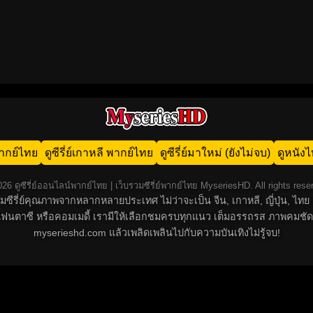
น พากย์ไทย
ดูซีรี่ย์เกาหลี พากย์ไทย
ดูซีรี่ย์มาใหม่ (ยังไม่จบ)
ดูหนัง
26 ดูซีรี่ย์ออนไลน์พากย์ไทย | เว็บรวมซีรี่ย์พากย์ไทย MyseriesHD. All rights rese
์รวมซีรี่ย์คุณภาพจากหลากหลายประเทศ ไม่ว่าจะเป็น จีน, เกาหลี, ญี่ปุ่น,
น, แฟนตาซี หรือคอมเมดี้ เรามีให้เลือกชมครบทุกแนว เต็มอรรถรส ภาพคมชัด
myserieshd.com แล้วเพลิดเพลินไปกับความบันเทิงไม่รู้จบ!