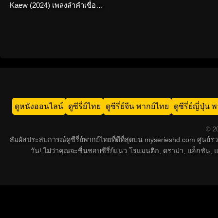
Kaew (2024) เพลงลําคําเขื่อน
แก้ว ครบทุกตอน
ดูหนังออนไลน์
ดูซีรี่ย์ไทย
ดูซีรี่ย์จีน พากย์ไทย
ดูซีรี่ย์ญี่ปุ่
© 20
สัมผัสประสบการณ์ดูซีรี่ย์พากย์ไทยที่ดีที่สุดบน myserieshd.com ศูนย
วัน! ไม่ว่าคุณจะชื่นชอบซีรี่ย์แนว โรแมนติก, ดราม่า, แอ็กชั