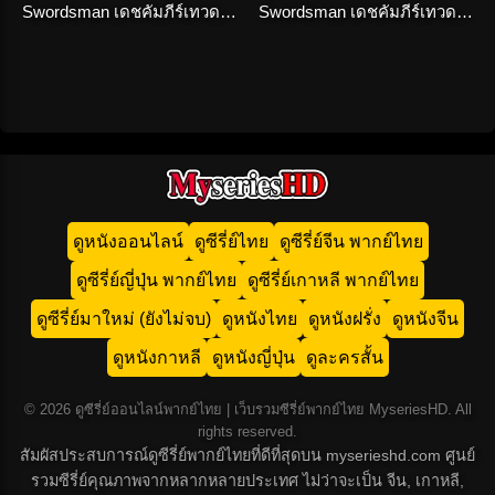
Swordsman เดชคัมภีร์เทวดา
Swordsman เดชคัมภีร์เทวดา
(2025) พากย์ไทย HD เต็มเรื่อง
(2025) พากย์ไทย HD เต็มเรื่อง
ดูหนังออนไลน์
ดูซีรี่ย์ไทย
ดูซีรี่ย์จีน พากย์ไทย
ดูซีรี่ย์ญี่ปุ่น พากย์ไทย
ดูซีรี่ย์เกาหลี พากย์ไทย
ดูซีรี่ย์มาใหม่ (ยังไม่จบ)
ดูหนังไทย
ดูหนังฝรั่ง
ดูหนังจีน
ดูหนังกาหลี
ดูหนังญี่ปุ่น
ดูละครสั้น
© 2026 ดูซีรี่ย์ออนไลน์พากย์ไทย | เว็บรวมซีรี่ย์พากย์ไทย MyseriesHD. All
rights reserved.
สัมผัสประสบการณ์ดูซีรี่ย์พากย์ไทยที่ดีที่สุดบน myserieshd.com ศูนย์
รวมซีรี่ย์คุณภาพจากหลากหลายประเทศ ไม่ว่าจะเป็น จีน, เกาหลี,