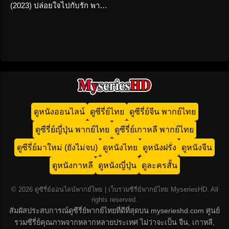
(2023) ปล่อยใจไปกับรัก พากย์
ไทย (END)
ดูหนังออนไลน์
ดูซีรี่ย์ไทย
ดูซีรี่ย์จีน พากย์ไทย
ดูซีรี่ย์ญี่ปุ่น พากย์ไทย
ดูซีรี่ย์เกาหลี พากย์ไทย
ดูซีรี่ย์มาใหม่ (ยังไม่จบ)
ดูหนังไทย
ดูหนังฝรั่ง
ดูหนังจีน
ดูหนังกาหลี
ดูหนังญี่ปุ่น
ดูละครสั้น
© 2026 ดูซีรี่ย์ออนไลน์พากย์ไทย | เว็บรวมซีรี่ย์พากย์ไทย MyseriesHD. All
rights reserved.
สัมผัสประสบการณ์ดูซีรี่ย์พากย์ไทยที่ดีที่สุดบน myserieshd.com ศูนย์
รวมซีรี่ย์คุณภาพจากหลากหลายประเทศ ไม่ว่าจะเป็น จีน, เกาหลี,