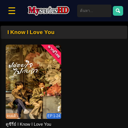
☰
I Know I Love You
พากย์ไทย
จบแล้ว
EP.1-24
ดูซีรี่ย์ I Know I Love You