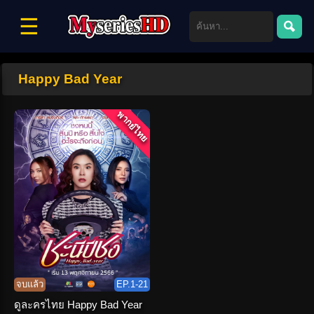
☰
Happy Bad Year
พากย์ไทย
จบแล้ว
EP.1-21
ดูละครไทย Happy Bad Year