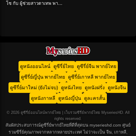
โซ กับ ผู้ช่วยสาวตาเทพ พากย์
ไทย (เต็มเรื่อง)
ดูหนังออนไลน์
ดูซีรี่ย์ไทย
ดูซีรี่ย์จีน พากย์ไทย
ดูซีรี่ย์ญี่ปุ่น พากย์ไทย
ดูซีรี่ย์เกาหลี พากย์ไทย
ดูซีรี่ย์มาใหม่ (ยังไม่จบ)
ดูหนังไทย
ดูหนังฝรั่ง
ดูหนังจีน
ดูหนังกาหลี
ดูหนังญี่ปุ่น
ดูละครสั้น
© 2026 ดูซีรี่ย์ออนไลน์พากย์ไทย | เว็บรวมซีรี่ย์พากย์ไทย MyseriesHD. All
rights reserved.
สัมผัสประสบการณ์ดูซีรี่ย์พากย์ไทยที่ดีที่สุดบน myserieshd.com ศูนย์
รวมซีรี่ย์คุณภาพจากหลากหลายประเทศ ไม่ว่าจะเป็น จีน, เกาหลี,