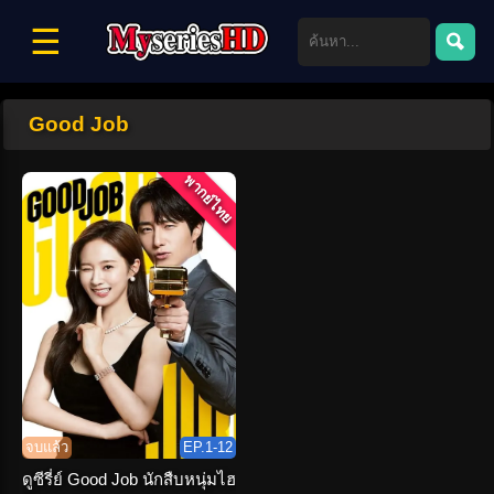
☰
Good Job
พากย์ไทย
จบแล้ว
EP.1-12
ดูซีรี่ย์ Good Job นักสืบหนุ่มไฮ